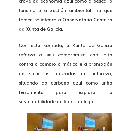
crave da economía azul como a pesca, o
turismo e a xestión ambiental, no que
tamén se integra o Observatorio Costeiro
da Xunta de Galicia.
Con esta xornada, a Xunta de Galicia
reforza o seu compromiso coa loita
contra o cambio climático e a promoción
de solucións baseadas na natureza,
situando ao carbono azul como unha
ferramenta para explorar a
About Us
sustentabilidade do litoral galego.
News & Event
Organization
Who’s Who?
What’s New