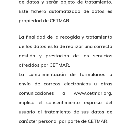
de datos y serán objeto de tratamiento.
Este fichero automatizado de datos es
propiedad de CETMAR.
La finalidad de la recogida y tratamiento
Nosotros
de los datos es la de realizar una correcta
Novedades
Organización
gestión y prestación de los servicios
ofrecidos por CETMAR.
Directorio De Personal
Proyectos
Actualidad
La cumplimentación de formularios o
Patronato
Eventos
envío de correos electrónicos u otras
Publicaciones
comunicaciones a www.cetmar.org,
Identidad Corporativa
Contratación
Memoria
implica el consentimiento expreso del
Manual De Identidad
Contacto
usuario al tratamiento de sus datos de
Centro De Documentac
Transparencia
Empleo
Corporativa
carácter personal por parte de CETMAR.
Gobierno Abie
Boletín De Noticias
Licitaciones
Logo CETMAR