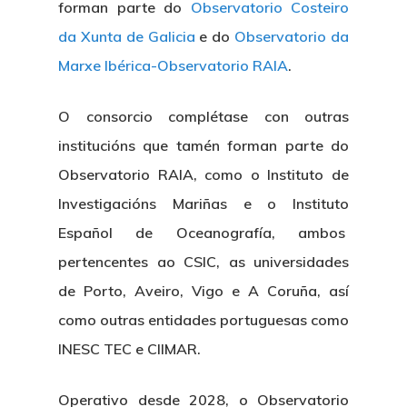
forman parte do
Observatorio Costeiro
da Xunta de Galicia
e do
Observatorio da
Marxe Ibérica-Observatorio RAIA
.
O consorcio complétase con outras
institucións que tamén forman parte do
About Us
Observatorio RAIA, como o Instituto de
News & Event
Organization
Investigacións Mariñas e o Instituto
Español de Oceanografía, ambos
Who’s Who?
Projects
What’s New
pertencentes ao CSIC, as universidades
Board Of Trustees
Events
de Porto, Aveiro, Vigo e A Coruña, así
Publications
como outras entidades portuguesas como
Corporate Identity
Jobs & Tende
Annual Report
INESC TEC e CIIMAR.
Corporate Identity 
Contact
Documentation Center
Transparency
Work
Operativo desde 2028, o Observatorio
CETMAR Logo