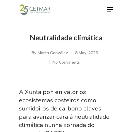
Neutralidade climática
Hit enter to search or ESC to close
By
Marta González
8 May, 2026
No Comments
A Xunta pon en valor os
ecosistemas costeiros como
sumidoiros de carbono claves
para avanzar cara á neutralidade
climática nunha xornada do