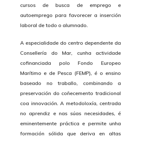
cursos de busca de emprego e
autoemprego para favorecer a inserción
laboral de todo o alumnado.
A especialidade do centro dependente da
Consellería do Mar, cunha actividade
About Us
cofinanciada polo Fondo Europeo
Marítimo e de Pesca (FEMP), é o ensino
News & Event
Organization
baseado no traballo, combinando a
Who’s Who?
Projects
What’s New
preservación do coñecemento tradicional
coa innovación. A metodoloxía, centrada
Board Of Trustees
Events
Publications
no aprendiz e nas súas necesidades, é
Corporate Identity
Jobs & Tende
eminentemente práctica e permite unha
Annual Report
Corporate Identity 
Contact
formación sólida que deriva en altas
Documentation Center
Work