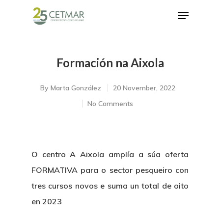
Formación na Aixola
Hit enter to search or ESC to close
By
Marta González
20 November, 2022
No Comments
O centro A Aixola amplía a súa oferta
FORMATIVA para o sector pesqueiro con
tres cursos novos e suma un total de oito
en 2023