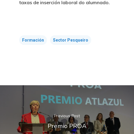
Transparency
taxas de inserción laboral do alumnado.
CETMAR Logo
Open Govern
News
Tenders
Equality Plan
Formación
Sector Pesqueiro
Previous Post
Premio PROA