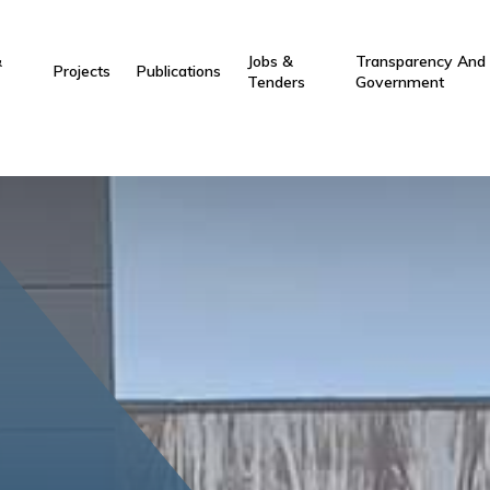
.setAttribute( "class", "js" );
&
Jobs &
Transparency And
Projects
Publications
Tenders
Government