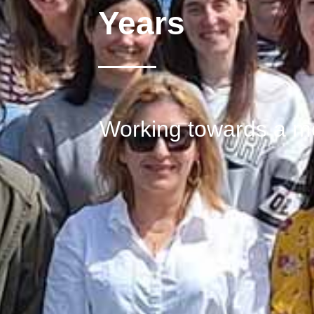
Years
Working towards a mo