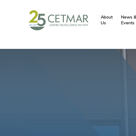
var root = document.getElementsByTagName( "html" )[0]; root
About
News 
Us
Events