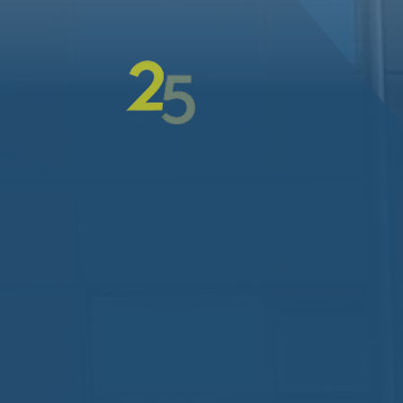
Hit enter to search or ESC to close