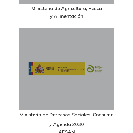
Ministerio de Agricultura, Pesca
y Alimentación
About Us
News & Event
Organization
Who’s Who?
Ministerio de Derechos Sociales, Consumo
Projects
What’s New
y Agenda 2030
Board Of Trustees
Events
AESAN