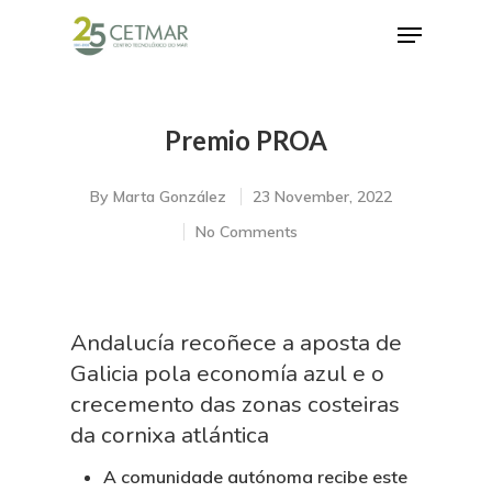
Premio PROA
Hit enter to search or ESC to close
By
Marta González
23 November, 2022
No Comments
Andalucía recoñece a aposta de
Galicia pola economía azul e o
crecemento das zonas costeiras
da cornixa atlántica
A comunidade autónoma recibe este