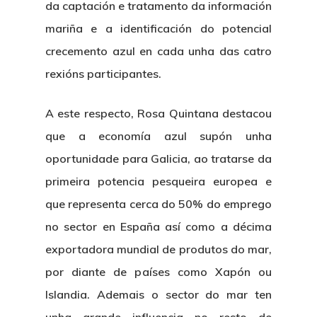
da captación e tratamento da información
Who’s Who?
Projects
mariña e a identificación do potencial
What’s New
crecemento azul en cada unha das catro
Board Of Trustees
Events
Publications
rexións participantes.
Corporate Identity
Jobs & Tende
Annual Report
A este respecto, Rosa Quintana destacou
Corporate Identity 
Contact
Documentation Center
que a economía azul supón unha
Transparency
Work
CETMAR Logo
oportunidade para Galicia, ao tratarse da
Open Govern
News
Tenders
primeira potencia pesqueira europea e
que representa cerca do 50% do emprego
no sector en España así como a décima
Equality Plan
exportadora mundial de produtos do mar,
por diante de países como Xapón ou
Islandia. Ademais o sector do mar ten