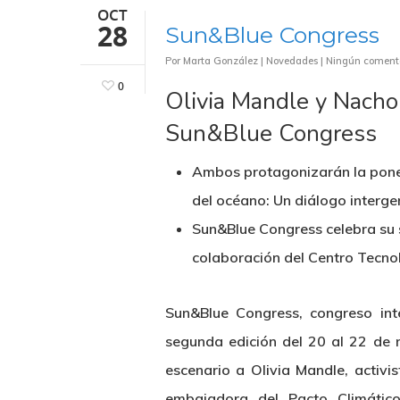
OCT
28
Sun&Blue Congress
Por
Marta González
|
Novedades
|
Ningún coment
0
Olivia Mandle y Nacho
Sun&Blue Congress
Ambos protagonizarán la ponen
del océano: Un diálogo interge
Sun&Blue Congress celebra su 
colaboración del Centro Tecn
Sun&Blue Congress, congreso int
segunda edición del 20 al 22 de 
escenario a Olivia Mandle, activ
embajadora del Pacto Climátic