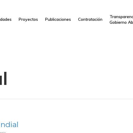
Transparenc
dades
Proyectos
Publicaciones
Contratación
Gobierno Ab
l
ndial