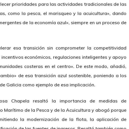
lecer prioridades para las actividades tradicionales de las
as, como la pesca, el marisqueo y la acuicultura», dando
mergentes de la economía azul», siempre en un proceso de
elerar esa transición sin comprometer la competitividad
 incentivos económicos, regulaciones inteligentes y apoyo
omunidades costeras en el centro». De este modo, añadió,
cambio» de esa transición azul sostenible, poniendo a los
de Galicia como ejemplo de esa implicación.
Rosa Chapela resaltó la importancia de medidas de
o Marítimo de la Pesca y de la Acuicultura y abogó porque
itiendo la modernización de la flota, la aplicación de
sificación de las fuentes de ingresos. Resaltó también como