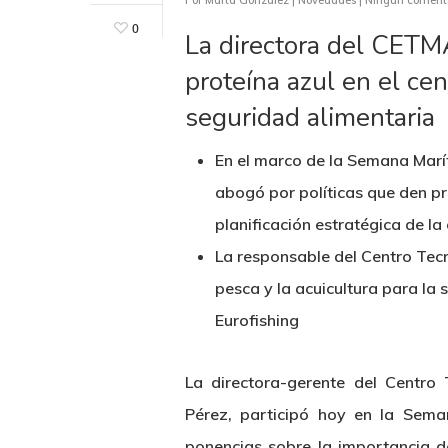
Por
Marta González
|
Novedades
|
Ningún coment
0
La directora del CETMA
proteína azul en el cen
seguridad alimentaria
En el marco de la Semana Marí
abogó por políticas que den p
planificación estratégica de l
La responsable del Centro Tec
pesca y la acuicultura para la
Eurofishing
Hit enter to search or ESC to close
La directora-gerente del Centr
Pérez, participó hoy en la Sema
ponencias sobre la importancia d