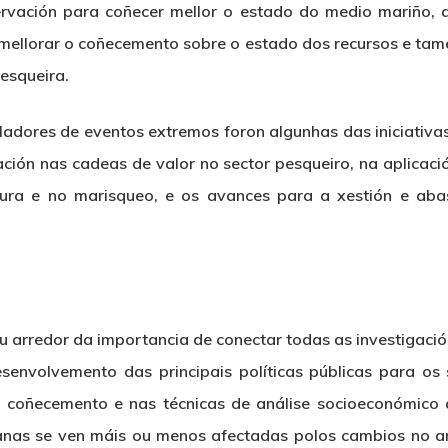
rvación para coñecer mellor o estado do medio mariño, a
ellorar o coñecemento sobre o estado dos recursos e tamé
esqueira.
uladores de eventos extremos foron algunhas das iniciati
ación nas cadeas de valor no sector pesqueiro, na aplicac
tura e no marisqueo, e os avances para a xestión e ab
ou arredor da importancia de conectar todas as investigaci
senvolvemento das principais políticas públicas para os 
coñecemento e nas técnicas de análise socioeconómico 
nas se ven máis ou menos afectadas polos cambios no a