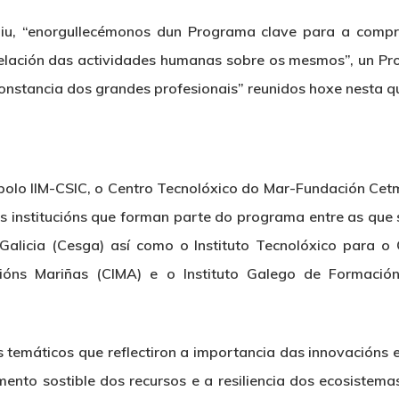
iu, “enorgullecémonos dun Programa clave para a compr
relación das actividades humanas sobre os mesmos”, un Pr
 constancia dos grandes profesionais” reunidos hoxe nesta 
polo IIM-CSIC, o Centro Tecnolóxico do Mar-Fundación Cetm
s institucións que forman parte do programa entre as que
alicia (Cesga) así como o Instituto Tecnolóxico para o 
cións Mariñas (CIMA) e o Instituto Galego de Formació
es temáticos que reflectiron a importancia das innovacións
ento sostible dos recursos e a resiliencia dos ecosistema