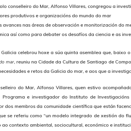
lo conselleiro do Mar, Alfonso Villares, congregou a inves
tores produtivos e organizacións do mundo do mar
s avances nas áreas de observación e monitorización do med
ica así como para debater os desafíos da ciencia e as inve
Galicia celebrou hoxe a súa quinta asemblea que, baixo o 
 do mar
, reuniu na Cidade da Cultura de Santiago de Comp
ecesidades e retos da Galicia do mar, e aos que a investig
selleiro do Mar, Alfonso Villares, quen estivo acompañad
o Programa e investigador do Instituto de Investigacións
bor dos membros da comunidade científica que están face
que se referiu como “un modelo integrado de xestión do fl
o contexto ambiental, sociocultural, económico e institucio