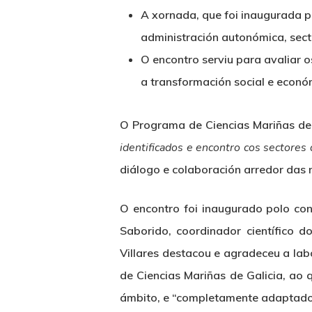
A xornada, que foi inaugurada po
administración autonómica, sec
O encontro serviu para avaliar o
a transformación social e económ
O Programa de Ciencias Mariñas de 
identificados e encontro cos sectores
diálogo e colaboración arredor das n
O encontro foi inaugurado polo con
Saborido, coordinador científico d
Villares destacou e agradeceu a la
Hit enter to search or ESC to close
de Ciencias Mariñas de Galicia, ao 
ámbito, e “completamente adaptado a