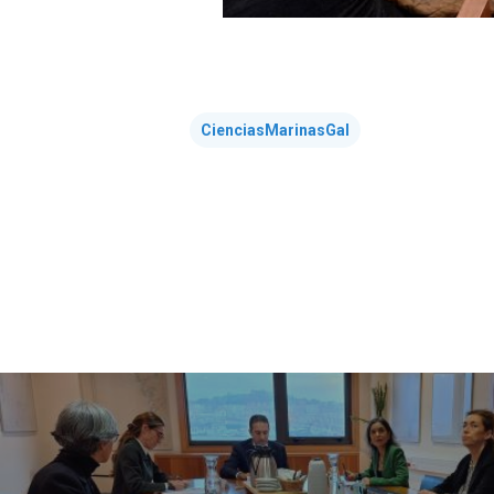
CienciasMarinasGal