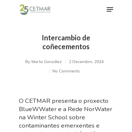
Intercambio de
Hit enter to search or ESC to close
coñecementos
By
Marta González
2 Decembro, 2024
No Comments
O CETMAR presenta o proxecto
BlueWWater e a Rede NorWater
na Winter School sobre
contaminantes emerxentes e