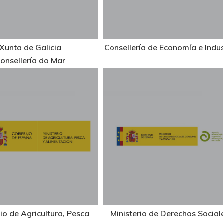
Xunta de Galicia
Consellería de Economía e Indus
onsellería do Mar
rio de Agricultura, Pesca
Ministerio de Derechos Social