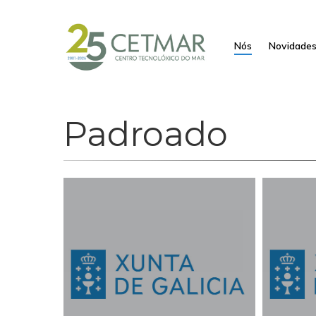
Nós
Novidade
Padroado
Hit enter to search or ESC to close