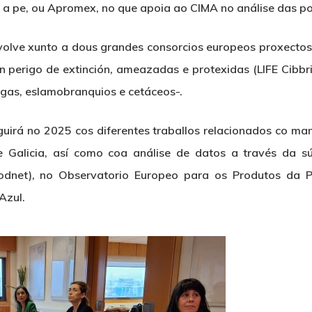
o a pe, ou Apromex, no que apoia ao CIMA no análise das p
lve xunto a dous grandes consorcios europeos proxectos 
en perigo de extinción, ameazadas e protexidas (LIFE Cibbri
gas, eslamobranquios e cetáceos-.
uirá no 2025 cos diferentes traballos relacionados co m
e Galicia, así como coa análise de datos a través da s
dnet), no Observatorio Europeo para os Produtos da P
Azul.