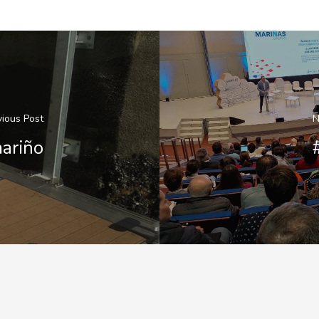
vious Post
N
ariño