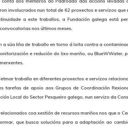
u conta aos membros do Padroado das accións levadas a
veron involucrados nun total de 62 proxectos e servizos que
inuidade a este traballos, a Fundación galega está pen
 convocatorias nos últimos meses.
a súa liña de traballo en torno á loita contra a contamin
monitorización e redución do lixo mariño, ou BlueWWater, p
emerxentes.
tmar traballa en diferentes proxectos e servizos relacion
s tarefas de apoio aos Grupos de Coordinación Rexion
ión Local do Sector Pesqueiro galego, nun servizo da Conse
relacionados coa xestión de recursos mariños nos que o Ce
rmar, que busca solucións para a adaptación ao cambio 