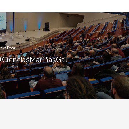
ext Post
#CienciasMariñasGal