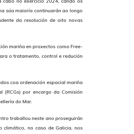
 cabo no exercicio 2024, cando os
 na súa maioría continuarán ao longo
dente da resolución de oito novas
ación mariña en proxectos como Free-
ara o tratamento, control e redución
ados coa ordenación espacial mariña
al (RCGs) por encargo da Comisión
llería do Mar.
ntro traballou neste ano proseguirán
climático, no caso de Galicia, nos