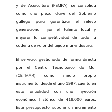
y de Acuicultura (FEMPA), se consolida
Novedades
Organización
como una pieza clave del Gobierno
Directorio De Personal
gallego para garantizar el relevo
Proyectos
Actualidad
generacional, fijar el talento local y
Patronato
Eventos
Publicaciones
mejorar la competitividad de toda la
Identidad Corporativa
cadena de valor del tejido mar-industria.
Contratación
Memoria
Manual De Identidad
Contacto
Centro De Documentac
El servicio, gestionado de forma directa
Transparencia
Empleo
Corporativa
por el Centro Tecnolóxico do Mar
Gobierno Abie
Boletín De Noticias
Licitaciones
Logo CETMAR
(CETMAR) como medio propio
Plan De Igualdad
instrumental desde el año 1997, cuenta en
esta anualidad con una inyección
económica histórica de 418.000 euros.
Este presupuesto supone un incremento