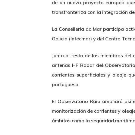
de un nuevo proyecto europeo que p
transfronteriza con la integración de
La Consellería do Mar participa act
Galicia (Intecmar) y del Centro Tec
Junto al resto de los miembros del 
antenas HF Radar del Observatorio 
corrientes superficiales y oleaje 
portuguesa.
Hit enter to search or ESC to close
El Observatorio Raia ampliará así e
monitorización de corrientes y oleaj
ámbitos como la seguridad marítima, l