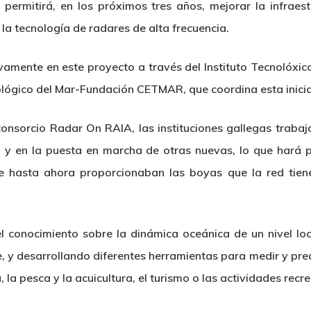
ermitirá, en los próximos tres años, mejorar la infraes
 la tecnología de radares de alta frecuencia.
ivamente en este proyecto a través del Instituto Tecnolóxi
nológico del Mar-Fundación CETMAR, que coordina esta inicia
consorcio Radar On RAIA, las instituciones gallegas traba
y en la puesta en marcha de otras nuevas, lo que hará p
que hasta ahora proporcionaban las boyas que la red tiene
l conocimiento sobre la dinámica oceánica de un nivel loc
e, y desarrollando diferentes herramientas para medir y pred
a pesca y la acuicultura, el turismo o las actividades recre