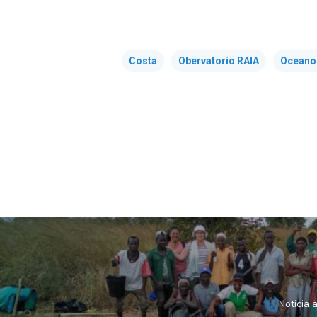
Costa
Obervatorio RAIA
Oceanog
Noticia 