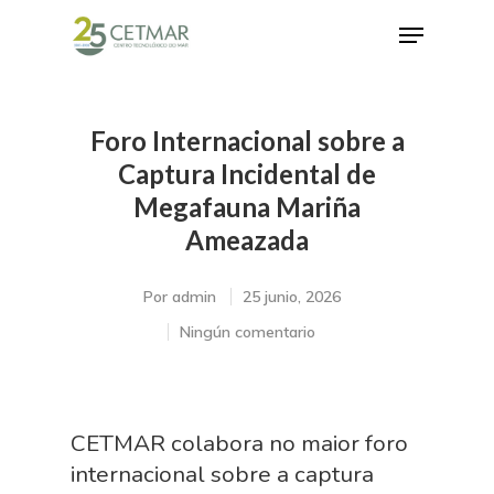
Foro Internacional sobre a
Hit enter to search or ESC to close
Captura Incidental de
Megafauna Mariña
Ameazada
Por
admin
25 junio, 2026
Ningún comentario
CETMAR colabora no maior foro
internacional sobre a captura