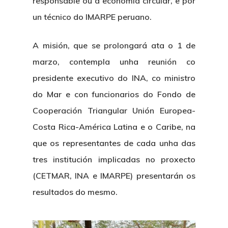
responsable ou a economía circular, e por
un técnico do IMARPE peruano.
A misión, que se prolongará ata o 1 de
marzo, contempla unha reunión co
presidente executivo do INA, co ministro
Nós
do Mar e con funcionarios do Fondo de
Novidades
Organización
Cooperación Triangular Unión Europea-
Costa Rica-América Latina e o Caribe, na
Directorio De Persoal
Proxectos
Eventos
que os representantes de cada unha das
Padroado
Novidades
tres institución implicadas no proxecto
Publicacións
(CETMAR, INA e IMARPE) presentarán os
Identidade Corporativa
Contratación
Memoria
resultados do mesmo.
Manual De Identidad
Contacto
Centro De Documentac
Transparencia
Ofertas De Traballo
Corporativa