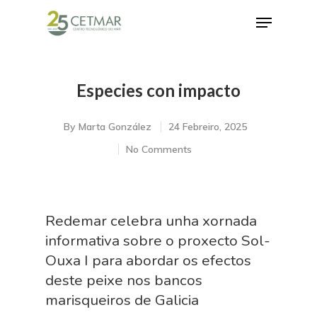
Especies con impacto
Hit enter to search or ESC to close
By
Marta González
24 Febreiro, 2025
No Comments
Redemar celebra unha xornada
informativa sobre o proxecto Sol-
Ouxa I para abordar os efectos
deste peixe nos bancos
marisqueiros de Galicia