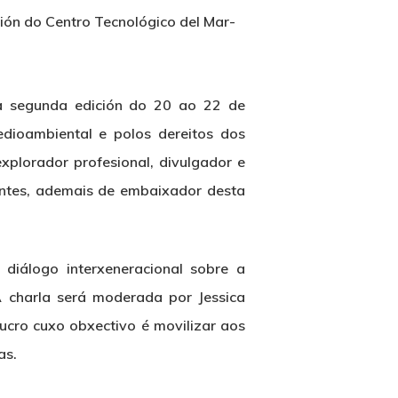
ión do Centro Tecnológico del Mar-
úa segunda edición do 20 ao 22 de
edioambiental e polos dereitos dos
xplorador profesional, divulgador e
entes, ademais de embaixador desta
diálogo interxeneracional sobre a
 A charla será moderada por Jessica
lucro cuxo obxectivo é movilizar aos
as.