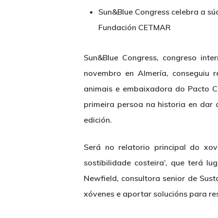
Sun&Blue Congress celebra a sú
Fundación CETMAR
Sun&Blue Congress, congreso inte
novembro en Almería, conseguiu re
animais e embaixadora do Pacto Cli
primeira persoa na historia en da
edición.
Será no relatorio principal do x
Hit enter to search or ESC to close
sostibilidade costeira’, que terá 
Newfield, consultora senior de Sust
xóvenes e aportar solucións para re