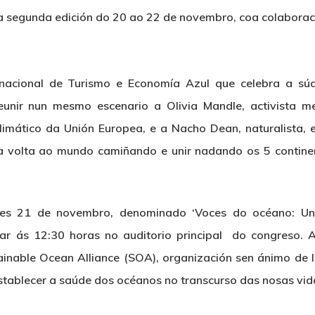
a segunda edición do 20 ao 22 de novembro, coa colaborac
rnacional de Turismo e Economía Azul que celebra a s
unir nun mesmo escenario a Olivia Mandle, activista m
mático da Unión Europea, e a Nacho Dean, naturalista, e
r a volta ao mundo camiñando e unir nadando os 5 contin
oves 21 de novembro, denominado ‘Voces do océano: Un 
lugar ás 12:30 horas no auditorio principal do congreso.
ainable Ocean Alliance (SOA), organización sen ánimo de 
stablecer a saúde dos océanos no transcurso das nosas vid