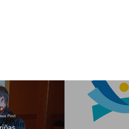
ious Post
riñas