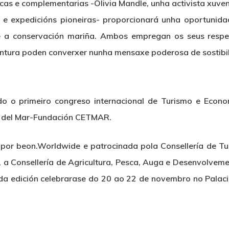
nicas e complementarias -Olivia Mandle, unha activista xuve
s e expedicións pioneiras- proporcionará unha oportunidad
 e a conservación mariña. Ambos empregan os seus respe
ntura poden converxer nunha mensaxe poderosa de sostibi
o o primeiro congreso internacional de Turismo e Econo
o del Mar-Fundación CETMAR.
a por beon.Worldwide e patrocinada pola Consellería de Tu
, a Consellería de Agricultura, Pesca, Auga e Desenvolvem
da edición celebrarase do 20 ao 22 de novembro no Palac