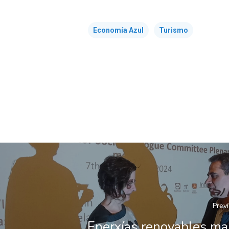
Economía Azul
Turismo
Prev
Enerxías renovables ma