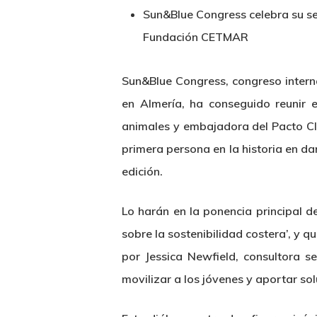
Sun&Blue Congress celebra su se
Fundación CETMAR
Sun&Blue Congress, congreso intern
en Almería, ha conseguido reunir 
animales y embajadora del Pacto Cli
primera persona en la historia en d
edición.
Lo harán en la ponencia principal d
Hit enter to search or ESC to close
sobre la sostenibilidad costera’, y 
por Jessica Newfield, consultora s
movilizar a los jóvenes y aportar so