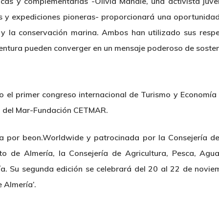
nicas y complementarias -Olivia Mandle, una activista juv
s y expediciones pioneras- proporcionará una oportunidad 
a y la conservación marina. Ambos han utilizado sus resp
entura pueden converger en un mensaje poderoso de sosten
 el primer congreso internacional de Turismo y Economía A
co del Mar-Fundación CETMAR.
da por beon.Worldwide y patrocinada por la Consejería de
to de Almería, la Consejería de Agricultura, Pesca, Agua
a. Su segunda edición se celebrará del 20 al 22 de novie
 Almería’.