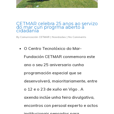
CETMAR celebra 25 anos ao servizo
do mar cun progrma aberto á
cidadanía
By
Comunicación CETMAR
|
Novidades
|
No Comments
O Centro Tecnolóxico do Mar-
Fundación CETMAR conmemora este
ano o seu 25 aniversario cunha
programación especial que se
desenvolverá, maioritariamente, entre
o 12 e o 23 de xuño en Vigo . A
axenda inclúe unha feira divulgativa,
encontros con persoal experto e actos
institucionais pensados para