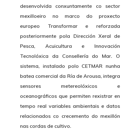
Centro De Documentac
Transparencia
Ofertas De Traballo
Corporativa
desenvolvida conxuntamente co sector
mexilloeiro no marco do proxecto
Goberno Aber
Boletín De Novas
Licitacións
Logo CETMAR
europeo Transformar e reforzada
Plan De Igualdade
posteriormente pola Dirección Xeral de
Pesca, Acuicultura e Innovación
Tecnolóxica da Consellería do Mar. O
sistema, instalado polo CETMAR nunha
batea comercial da Ría de Arousa, integra
sensores metereolóxicos e
oceanográficos que permiten rexistrar en
tempo real variables ambientais e datos
relacionados co crecemento do mexillón
nas cordas de cultivo.