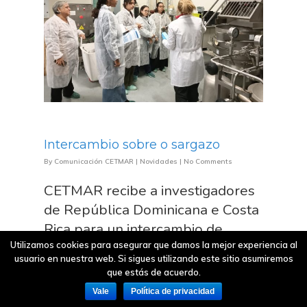
Intercambio sobre o sargazo
By
Comunicación CETMAR
|
Novidades
|
No Comments
CETMAR recibe a investigadores
de República Dominicana e Costa
Rica para un intercambio de
experiencias sobre a análise,
Utilizamos cookies para asegurar que damos la mejor experiencia al
usuario en nuestra web. Si sigues utilizando este sitio asumiremos
tratamento e valorización do
que estás de acuerdo.
sargazo
Vale
Política de privacidad