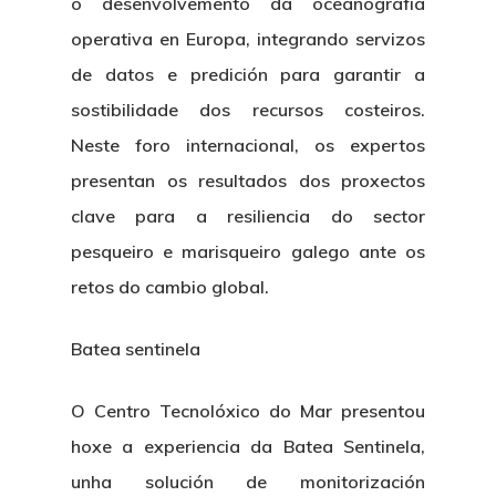
o desenvolvemento da oceanografía
operativa en Europa, integrando servizos
de datos e predición para garantir a
sostibilidade dos recursos costeiros.
Neste foro internacional, os expertos
presentan os resultados dos proxectos
clave para a resiliencia do sector
Nós
pesqueiro e marisqueiro galego ante os
Novidades
Organización
retos do cambio global.
Directorio De Persoal
Proxectos
Eventos
Batea sentinela
Padroado
Novidades
Publicacións
O Centro Tecnolóxico do Mar presentou
Identidade Corporativa
hoxe a experiencia da Batea Sentinela,
Contratación
Memoria
Manual De Identidad
unha solución de monitorización
Contacto