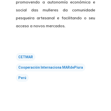
promovendo a autonomía económica e
social das mulleres da comunidade
pesqueira artesanal e facilitando o seu
acceso a novos mercados.
Nós
Novidades
Organización
CETMAR
Directorio De Persoal
Proxectos
Eventos
Cooperación Internaciona MARdePiura
Padroado
Perú
Novidades
Publicacións
Identidade Corporativa
Contratación
Memoria
Manual De Identidad
Contacto
Centro De Documentac
Transparencia
Ofertas De Traballo
Corporativa