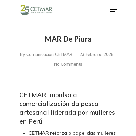
MAR De Piura
Hit enter to search or ESC to close
By
Comunicación CETMAR
23 Febreiro, 2026
No Comments
CETMAR impulsa a
comercialización da pesca
artesanal liderada por mulleres
en Perú
CETMAR reforza o papel das mulleres