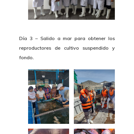
Día 3 – Salido a mar para obtener los
reproductores de cultivo suspendido y
fondo.
Nosotros
Novedades
Organización
Directorio De Personal
Proyectos
Actualidad
Patronato
Eventos
Publicaciones
Identidad Corporativa
Contratación
Memoria
Manual De Identidad
Contacto