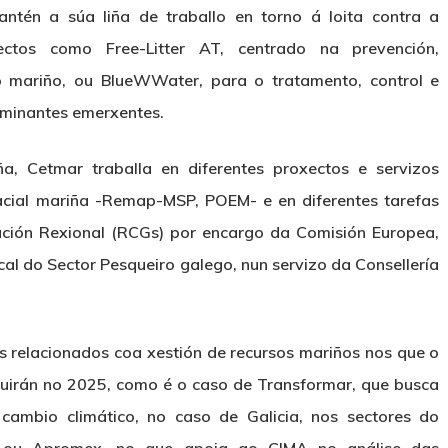
tén a súa liña de traballo en torno á loita contra a
ctos como Free-Litter AT, centrado na prevención,
xo mariño, ou BlueWWater, para o tratamento, control e
aminantes emerxentes.
, Cetmar traballa en diferentes proxectos e servizos
acial mariña -Remap-MSP, POEM- e en diferentes tarefas
ción Rexional (RCGs) por encargo da Comisión Europea,
al do Sector Pesqueiro galego, nun servizo da Consellería
s relacionados coa xestión de recursos mariños nos que o
guirán no 2025, como é o caso de Transformar, que busca
cambio climático, no caso de Galicia, nos sectores do
, ou Apromex, no que apoia ao CIMA no análise das