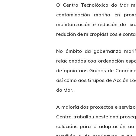
O Centro Tecnolóxico do Mar man
contaminación mariña en proxe
monitorización e redución do li
redución de microplásticos e cont
No ámbito da gobernanza mariña
relacionados coa ordenación esp
de apoio aos Grupos de Coordina
así como aos Grupos de Acción Loc
do Mar.
A maioría dos proxectos e servizo
Centro traballou neste ano prose
solucións para a adaptación ao 
mexillón e do marisqueo a pe