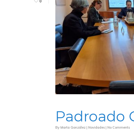
0
Padroado
Hit enter to search or ESC to close
By
Marta González
|
Novidades
|
No Comments