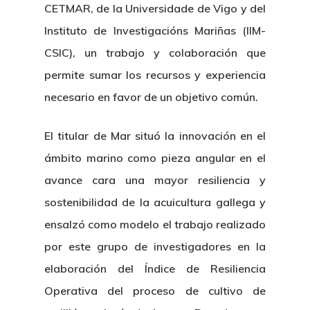
Centro De Documentac
CETMAR, de la Universidade de Vigo y del
Transparencia
Empleo
Corporativa
Instituto de Investigacións Mariñas (IIM-
Gobierno Abie
Boletín De Noticias
Licitaciones
Logo CETMAR
CSIC), un trabajo y colaboración que
Plan De Igualdad
permite sumar los recursos y experiencia
necesario en favor de un objetivo común.
El titular de Mar situó la innovación en el
ámbito marino como pieza angular en el
avance cara una mayor resiliencia y
sostenibilidad de la acuicultura gallega y
ensalzó como modelo el trabajo realizado
por este grupo de investigadores en la
elaboración del Índice de Resiliencia
Operativa del proceso de cultivo de