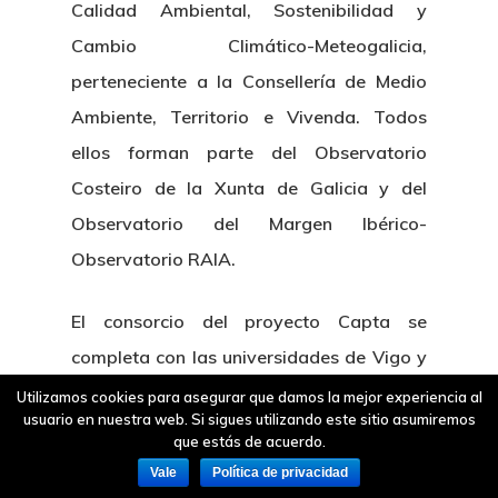
Calidad Ambiental, Sostenibilidad y
Cambio Climático-Meteogalicia,
perteneciente a la Consellería de Medio
Ambiente, Territorio e Vivenda. Todos
ellos forman parte del Observatorio
Costeiro de la Xunta de Galicia y del
Observatorio del Margen Ibérico-
Observatorio RAIA.
El consorcio del proyecto Capta se
completa con las universidades de Vigo y
de A Coruña, el Instituto de
Utilizamos cookies para asegurar que damos la mejor experiencia al
usuario en nuestra web. Si sigues utilizando este sitio asumiremos
Investigaciones Marinas-CSIC, el Instituto
que estás de acuerdo.
Español de Oceanografía-CSIC por la
Vale
Política de privacidad