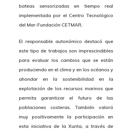
bateas sensorizadas en tiempo real
implementada por el Centro Tecnológico
del Mar-Fundación CETMAR.
El responsable autonómico destacó que
este tipo de trabajos son imprescindibles
Nosotros
para evaluar los cambios que se están
produciendo en el clima y en los océanos y
Novedades
Organización
ahondar en la sostenibilidad en la
explotación de los recursos marinos que
Directorio De Personal
Proyectos
Actualidad
permita garantizar el futuro de las
Patronato
Eventos
Publicaciones
poblaciones costeras. También valoró
Identidad Corporativa
muy positivamente la participación en
Contratación
Memoria
esta iniciativa de la Xunta, a través de
Manual De Identidad
Contacto