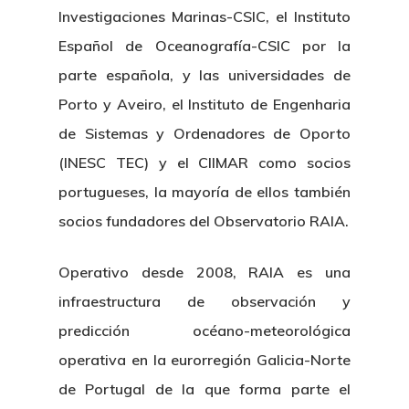
Directorio De Personal
Proyectos
Actualidad
Investigaciones Marinas-CSIC, el Instituto
Español de Oceanografía-CSIC por la
Patronato
Eventos
Publicaciones
parte española, y las universidades de
Identidad Corporativa
Contratación
Porto y Aveiro, el Instituto de Engenharia
Memoria
Manual De Identidad
Contacto
de Sistemas y Ordenadores de Oporto
Centro De Documentac
Transparencia
Empleo
Corporativa
(INESC TEC) y el CIIMAR como socios
Gobierno Abie
Boletín De Noticias
portugueses, la mayoría de ellos también
Licitaciones
Logo CETMAR
socios fundadores del Observatorio RAIA.
Plan De Igualdad
Operativo desde 2008, RAIA es una
infraestructura de observación y
predicción océano-meteorológica
operativa en la eurorregión Galicia-Norte
de Portugal de la que forma parte el