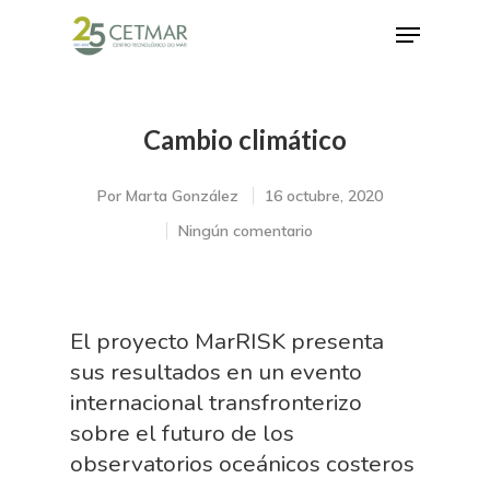
Cambio climático
Hit enter to search or ESC to close
Por
Marta González
16 octubre, 2020
Ningún comentario
El proyecto MarRISK presenta
sus resultados en un evento
internacional transfronterizo
sobre el futuro de los
observatorios oceánicos costeros