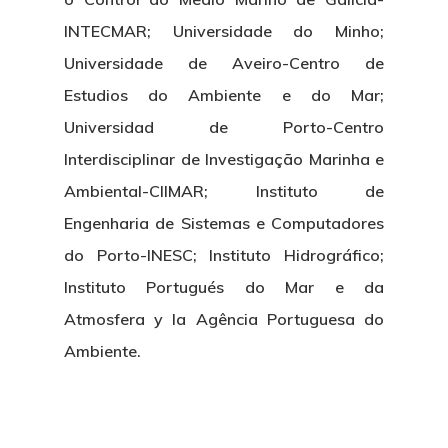
INTECMAR; Universidade do Minho;
Universidade de Aveiro-Centro de
Estudios do Ambiente e do Mar;
Universidad de Porto-Centro
Interdisciplinar de Investigação Marinha e
Ambiental-CIIMAR; Instituto de
Engenharia de Sistemas e Computadores
do Porto-INESC; Instituto Hidrográfico;
Nosotros
Instituto Portugués do Mar e da
Novedades
Organización
Atmosfera y la Agência Portuguesa do
Ambiente.
Directorio De Personal
Proyectos
Actualidad
Patronato
Eventos
Publicaciones