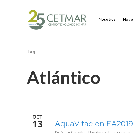
Nosotros
Nove
Tag
Atlántico
OCT
13
AquaVitae en EA2019
Por
Marta González
|
Novedades
|
Ningún coment