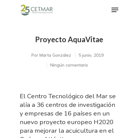
Proyecto AquaVitae
Hit enter to search or ESC to close
Por
Marta González
5 junio, 2019
Ningún comentario
El Centro Tecnológico del Mar se
alía a 36 centros de investigación
y empresas de 16 países en un
nuevo proyecto europeo H2020
para mejorar la acuicultura en el