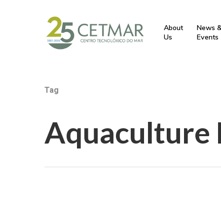
About
News 
Us
Events
Tag
Aquaculture
Hit enter to search or ESC to close