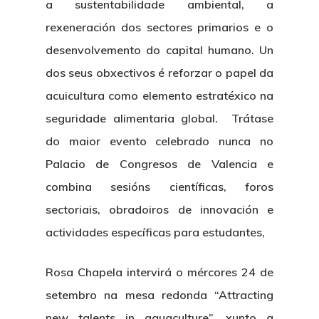
a sustentabilidade ambiental, a
rexeneración dos sectores primarios e o
desenvolvemento do capital humano. Un
dos seus obxectivos é reforzar o papel da
acuicultura como elemento estratéxico na
seguridade alimentaria global. Trátase
do maior evento celebrado nunca no
Palacio de Congresos de Valencia e
combina sesións científicas, foros
sectoriais, obradoiros de innovación e
actividades específicas para estudantes,
Nós
Rosa Chapela intervirá o mércores 24 de
Novidades
Organización
setembro na mesa redonda “Attracting
Directorio De Persoal
Proxectos
Eventos
new talents in aquaculture”, xunto a