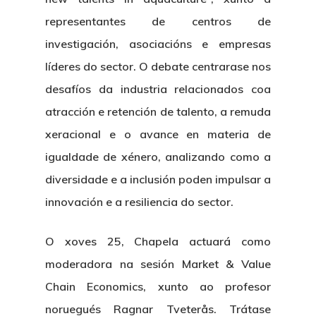
Padroado
representantes de centros de
Novidades
Publicacións
investigación, asociacións e empresas
Identidade Corporativa
Contratación
Memoria
líderes do sector. O debate centrarase nos
Manual De Identidad
Contacto
desafíos da industria relacionados coa
Centro De Documentac
Transparencia
Ofertas De Traballo
Corporativa
atracción e retención de talento, a remuda
Goberno Aber
Boletín De Novas
xeracional e o avance en materia de
Licitacións
Logo CETMAR
igualdade de xénero, analizando como a
Plan De Igualdade
diversidade e a inclusión poden impulsar a
innovación e a resiliencia do sector.
O xoves 25, Chapela actuará como
moderadora na sesión Market & Value
Chain Economics, xunto ao profesor
noruegués Ragnar Tveterås. Trátase