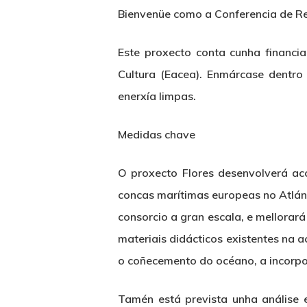
Bienvenüe como a Conferencia de Rex
Este proxecto conta cunha financi
Cultura (Eacea). Enmárcase dentro
enerxía limpas.
Medidas chave
O proxecto Flores desenvolverá acc
concas marítimas europeas no Atlánt
consorcio a gran escala, e mellorar
materiais didácticos existentes na 
o coñecemento do océano, a incorpor
Tamén está prevista unha análise e