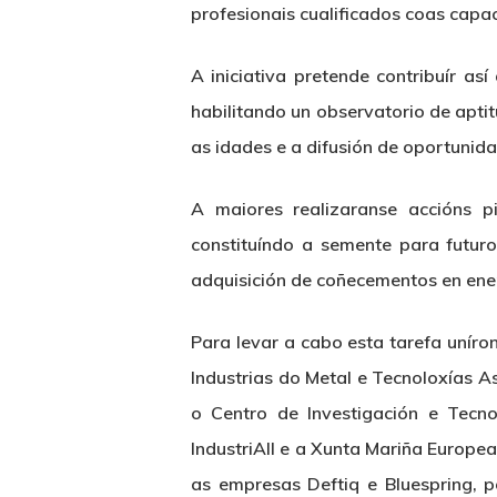
profesionais cualificados coas cap
A iniciativa pretende contribuír a
habilitando un observatorio de apti
as idades e a difusión de oportunida
A maiores realizaranse accións p
constituíndo a semente para futur
adquisición de coñecementos en ene
Para levar a cabo esta tarefa uníro
Industrias do Metal e Tecnoloxías A
o Centro de Investigación e Tecn
IndustriAll e a Xunta Mariña Europea
as empresas Deftiq e Bluespring, 