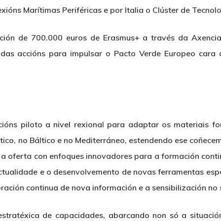
ións Marítimas Periféricas e por Italia o Clúster de Tecno
ación de 700.000 euros de Erasmus+ a través da Axenci
 das accións para impulsar o Pacto Verde Europeo cara a
ións piloto a nivel rexional para adaptar os materiais fo
ico, no Báltico e no Mediterráneo, estendendo ese coñece
á a oferta con enfoques innovadores para a formación conti
actualidade e o desenvolvemento de novas ferramentas esp
ación continua de nova información e a sensibilización no 
stratéxica de capacidades, abarcando non só a situación