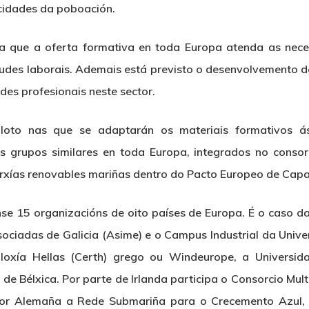
acidades da poboación.
sí a que a oferta formativa en toda Europa atenda as nece
tudes laborais. Ademais está previsto o desenvolvemento 
des profesionais neste sector.
iloto nas que se adaptarán os materiais formativos ás 
os grupos similares en toda Europa, integrados no conso
rxías renovables mariñas dentro do Pacto Europeo de Cap
nse 15 organizacións de oito países de Europa. É o caso 
sociadas de Galicia (Asime) e o Campus Industrial da Uni
oloxía Hellas (Certh) grego ou Windeurope, a Universid
 de Bélxica. Por parte de Irlanda participa o Consorcio Mu
por Alemaña a Rede Submariña para o Crecemento Azul, 