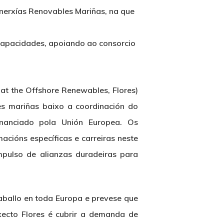
Enerxías Renovables Mariñas, na que
 Capacidades, apoiando ao consorcio
at the Offshore Renewables, Flores)
les mariñas baixo a coordinación do
inanciado pola Unión Europea. Os
acións específicas e carreiras neste
mpulso de alianzas duradeiras para
aballo en toda Europa e prevese que
xecto Flores é cubrir a demanda de