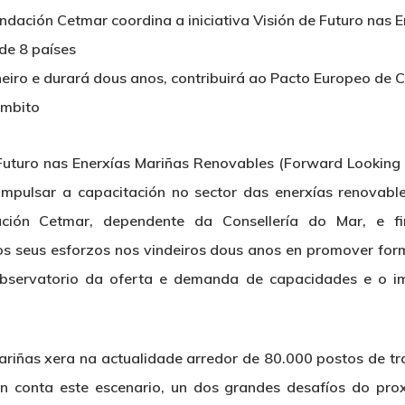
dación Cetmar coordina a iniciativa Visión de Futuro nas 
 de 8 países
neiro e durará dous anos, contribuirá ao Pacto Europeo de
ámbito
Futuro nas Enerxías Mariñas Renovables (Forward Looking 
 impulsar a capacitación no sector das enerxías renovab
ción Cetmar, dependente da Consellería do Mar, e f
os seus esforzos nos vindeiros dous anos en promover form
observatorio da oferta e demanda de capacidades e o i
ariñas xera na actualidade arredor de 80.000 postos de tr
n conta este escenario, un dos grandes desafíos do pro