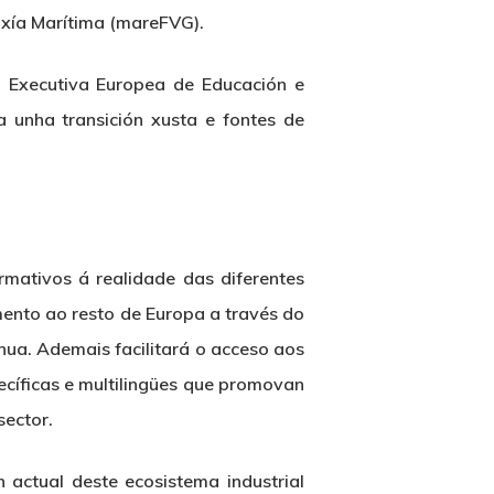
loxía Marítima (mareFVG).
a Executiva Europea de Educación e
 unha transición xusta e fontes de
rmativos á realidade das diferentes
mento ao resto de Europa a través do
nua. Ademais facilitará o acceso aos
ecíficas e multilingües que promovan
sector.
 actual deste ecosistema industrial