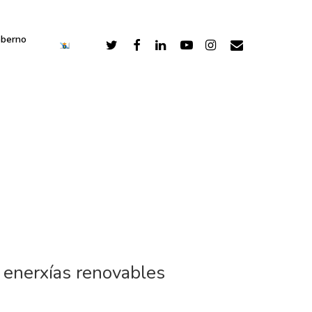
oberno
s enerxías renovables