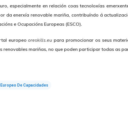
uro, especialmente en relación coas tecnoloxías emerxent
lor da enerxía renovable mariña, contribuíndo á actualiza
cacións e Ocupacións Europeas (ESCO).
ortal europeo
oreskills.eu
para promocionar os seus materia
 renovables mariñas, no que poden participar todas as par
 Europeo De Capacidades