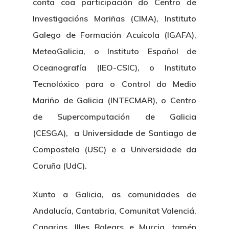
conta coa participación do Centro de
Investigacións Mariñas (CIMA), Instituto
Galego de Formación Acuícola (IGAFA),
MeteoGalicia, o Instituto Español de
Oceanografía (IEO-CSIC), o Instituto
Tecnolóxico para o Control do Medio
Mariño de Galicia (INTECMAR), o Centro
Nós
de Supercomputación de Galicia
Novidades
Organización
(CESGA), a Universidade de Santiago de
Compostela (USC) e a Universidade da
Directorio De Persoal
Proxectos
Eventos
Coruña (UdC).
Padroado
Novidades
Publicacións
Xunto a Galicia, as comunidades de
Identidade Corporativa
Contratación
Memoria
Andalucía, Cantabria, Comunitat Valenciá,
Manual De Identidad
Contacto
Canarias, Illes Balears e Murcia, tamén