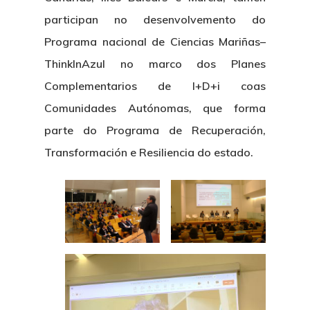
Centro De Documentac
Transparencia
Ofertas De Traballo
Corporativa
participan no desenvolvemento do
Goberno Aber
Boletín De Novas
Licitacións
Logo CETMAR
Programa nacional de Ciencias Mariñas–
ThinkInAzul no marco dos Planes
Plan De Igualdade
Complementarios de I+D+i coas
Comunidades Autónomas, que forma
parte do Programa de Recuperación,
Transformación e Resiliencia do estado.