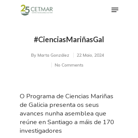
#CienciasMariñasGal
Hit enter to search or ESC to close
By
Marta González
22 Maio, 2024
No Comments
O Programa de Ciencias Mariñas
de Galicia presenta os seus
avances nunha asemblea que
reúne en Santiago a máis de 170
investigadores