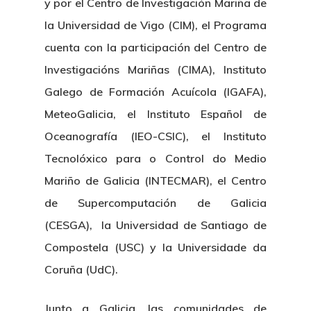
y por el Centro de Investigación Mariña de
la Universidad de Vigo (CIM), el Programa
cuenta con la participación del Centro de
Investigacións Mariñas (CIMA), Instituto
Galego de Formación Acuícola (IGAFA),
MeteoGalicia, el Instituto Español de
Oceanografía (IEO-CSIC), el Instituto
Nosotros
Tecnolóxico para o Control do Medio
Novedades
Organización
Mariño de Galicia (INTECMAR), el Centro
de Supercomputación de Galicia
Directorio De Personal
Proyectos
Actualidad
(CESGA), la Universidad de Santiago de
Patronato
Eventos
Publicaciones
Compostela (USC) y la Universidade da
Identidad Corporativa
Coruña (UdC).
Contratación
Memoria
Manual De Identidad
Contacto
Junto a Galicia, las comunidades de