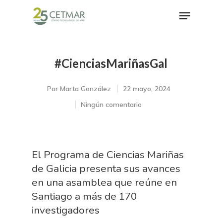
#CienciasMariñasGal
Hit enter to search or ESC to close
Por
Marta González
22 mayo, 2024
Ningún comentario
El Programa de Ciencias Mariñas
de Galicia presenta sus avances
en una asamblea que reúne en
Santiago a más de 170
investigadores