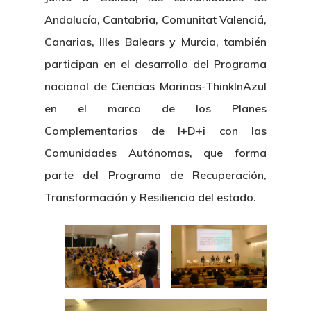
Centro De Documentac
Transparencia
Empleo
Corporativa
Andalucía, Cantabria, Comunitat Valenciá,
Gobierno Abie
Boletín De Noticias
Licitaciones
Logo CETMAR
Canarias, Illes Balears y Murcia, también
participan en el desarrollo del Programa
Plan De Igualdad
nacional de Ciencias Marinas-ThinkInAzul
en el marco de los Planes
Complementarios de I+D+i con las
Comunidades Autónomas, que forma
parte del Programa de Recuperación,
Transformación y Resiliencia del estado.