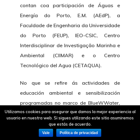
contan coa participación de Águas e
Energía do Porto, E.M. (AEdP), a
Faculdade de Engenharia da Universidade
do Porto (FEUP), IEO-CSIC, Centro
Interdisciplinar de Investigação Marinha e
Ambiental (CIIMAR) e o Centro
Tecnológico del Agua (CETAQUA).
No que se refire ás actividades de
educación ambiental e sensibilización
programadas no marco de BlueWWater,
Utilizamos cookies para asegurar que damos la mejor experiencia al
produciuse un vídeo educativo que leva
usuario en nuestra web. Si sigues utilizando este sitio asumiremos
por título “O ciclo de vida do plástico”,
que estás de acuerdo.
celebráronse campañas de limpeza nos
Vale
Política de privacidad