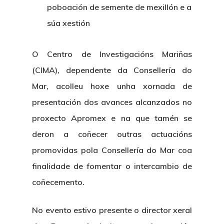
Centro De Documentac
Transparencia
poboación de semente de mexillón e a
Ofertas De Traballo
Corporativa
súa xestión
Goberno Aber
Boletín De Novas
Licitacións
Logo CETMAR
Plan De Igualdade
O Centro de Investigacións Mariñas
(CIMA), dependente da Consellería do
Mar, acolleu hoxe unha xornada de
presentación dos avances alcanzados no
proxecto Apromex e na que tamén se
deron a coñecer outras actuacións
promovidas pola Consellería do Mar coa
finalidade de fomentar o intercambio de
coñecemento.
No evento estivo presente o director xeral