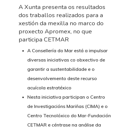
A Xunta presenta os resultados
dos traballos realizados para a
xestión da mexilla no marco do
proxecto Apromex, no que
participa CETMAR
A Consellería do Mar está a impulsar
Nós
diversas iniciativas co obxectivo de
garantir a sustentabilidade e o
Novidades
Organización
desenvolvemento deste recurso
Directorio De Persoal
acuícola estratéxico
Proxectos
Eventos
Nesta iniciativa participan o Centro
Padroado
Novidades
Publicacións
de Investigacións Mariñas (CIMA) e o
Identidade Corporativa
Centro Tecnolóxico do Mar-Fundación
Contratación
Memoria
CETMAR e céntrase na análise da
Manual De Identidad
Contacto