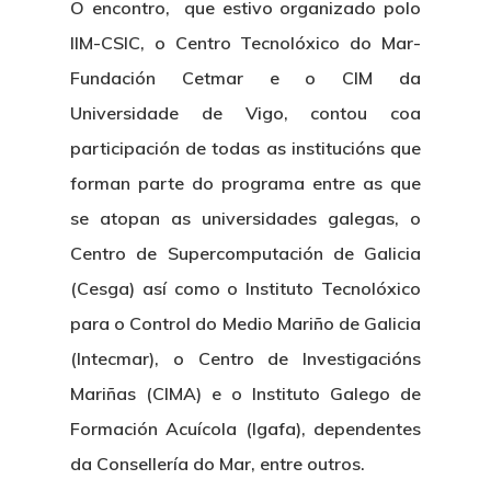
O encontro, que estivo organizado polo
IIM-CSIC, o Centro Tecnolóxico do Mar-
Fundación Cetmar e o CIM da
Universidade de Vigo, contou coa
participación de todas as institucións que
forman parte do programa entre as que
se atopan as universidades galegas, o
Nós
Centro de Supercomputación de Galicia
Novidades
Organización
(Cesga) así como o Instituto Tecnolóxico
para o Control do Medio Mariño de Galicia
Directorio De Persoal
Proxectos
Eventos
(Intecmar), o Centro de Investigacións
Padroado
Novidades
Publicacións
Mariñas (CIMA) e o Instituto Galego de
Formación Acuícola (Igafa), dependentes
Identidade Corporativa
Contratación
Memoria
da Consellería do Mar, entre outros.
Manual De Identidad
Contacto