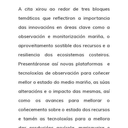
Centro De Documentac
Transparencia
Ofertas De Traballo
Corporativa
A cita xirou ao redor de tres bloques
Goberno Aber
Boletín De Novas
Licitacións
temáticos que reflectiron a importancia
Logo CETMAR
das innovacións en áreas clave como a
Plan De Igualdade
observación e monitorización mariña, o
aproveitamento sostible dos recursos e a
resiliencia dos ecosistemas costeiros.
Presentáronse así novas plataformas e
tecnoloxías de observación para coñecer
mellor o estado do medio mariño, as súas
alteracións e o impacto das mesmas, así
como os avances para mellorar o
coñecemento sobre o estado dos recursos
e tamén as tecnoloxías para a mellora
das producións acuícola, marisqueira e