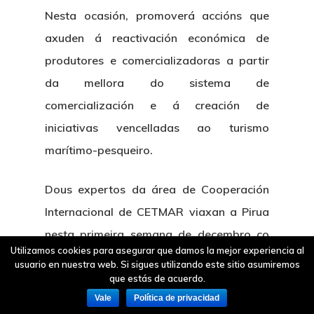
Nesta ocasión, promoverá accións que
axuden á reactivación económica de
produtores e comercializadoras a partir
da mellora do sistema de
comercialización e á creación de
iniciativas vencelladas ao turismo
marítimo-pesqueiro.
Dous expertos da área de Cooperación
Internacional de CETMAR viaxan a Pirua
nesta primeira semana de decembro co
Utilizamos cookies para asegurar que damos la mejor experiencia al
obxectivo de poñer en marcha as
usuario en nuestra web. Si sigues utilizando este sitio asumiremos
primeiras actividades do proxecto,
que estás de acuerdo.
Vale
Política de privacidad
centradas por unha banda no análise do