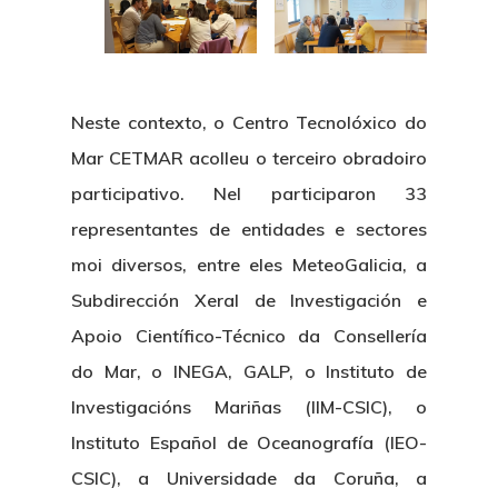
Padroado
Novidades
Publicacións
Identidade Corporativa
Contratación
Memoria
Manual De Identidad
Contacto
Neste contexto,
o Centro Tecnolóxico do
Centro De Documentac
Transparencia
Ofertas De Traballo
Corporativa
Mar CETMAR acolleu o terceiro obradoiro
Goberno Aber
Boletín De Novas
participativo. Nel participaron 33
Licitacións
Logo CETMAR
representantes de entidades e sectores
Plan De Igualdade
moi diversos
, entre eles MeteoGalicia, a
Subdirección Xeral de Investigación e
Apoio Científico-Técnico da Consellería
do Mar, o INEGA, GALP, o Instituto de
Investigacións Mariñas (IIM-CSIC), o
Instituto Español de Oceanografía (IEO-
CSIC), a Universidade da Coruña, a