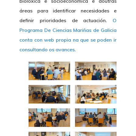
biolóxica e socioeconómica e doutras
áreas para identificar necesidades e
definir prioridades de actuación.
O
Programa De Ciencias Mariñas de Galicia
conta con web propia na que se poden ir
consultando os avances.
Nós
Novidades
Organización
Directorio De Persoal
Proxectos
Eventos