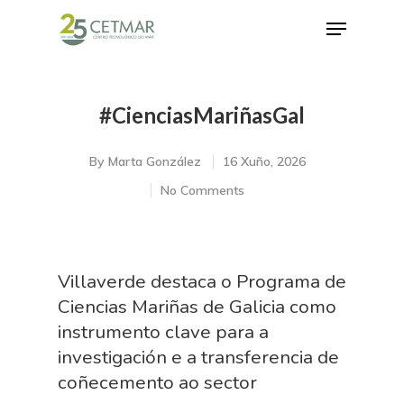
#CienciasMariñasGal
Hit enter to search or ESC to close
By
Marta González
16 Xuño, 2026
No Comments
Villaverde destaca o Programa de
Ciencias Mariñas de Galicia como
instrumento clave para a
investigación e a transferencia de
coñecemento ao sector