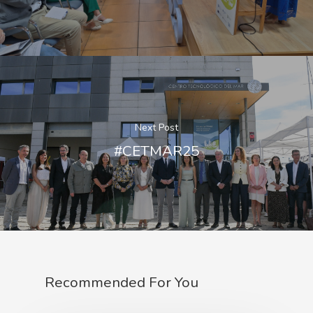
Next Post
#CETMAR25
Nós
Novidades
Organización
Directorio De Persoal
Recommended For You
Proxectos
Eventos
Padroado