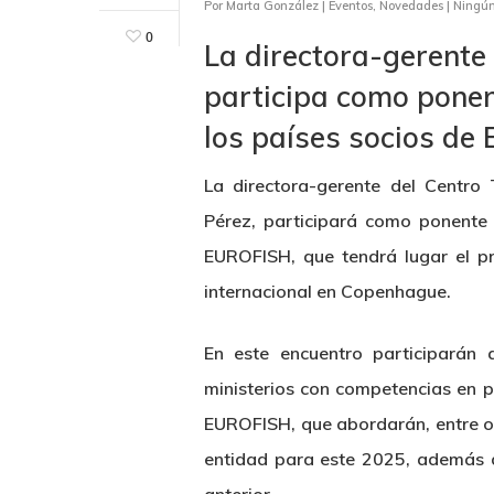
Por
Marta González
|
Eventos
,
Novedades
|
Ningún
0
La directora-gerent
participa como ponen
los países socios d
La directora-gerente del Centr
Pérez, participará como ponente 
EUROFISH, que tendrá lugar el pr
internacional en Copenhague.
En este encuentro participarán 
ministerios con competencias en p
Hit enter to search or ESC to close
EUROFISH, que abordarán, entre ot
entidad para este 2025, además d