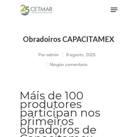
Obradoiros CAPACITAMEX
Hit enter to search or ESC to close
Por
admin
8 agosto, 2025
Ningún comentario
Máis de 100
produtores
participan nos
primeiros
obradoiros de