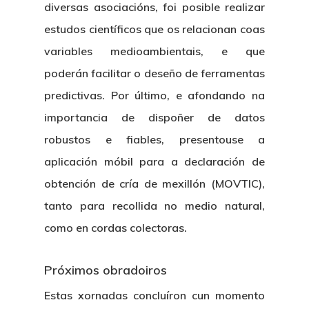
diversas asociacións, foi posible realizar
Nosotros
estudos científicos que os relacionan coas
variables medioambientais, e que
Novedades
Organización
poderán facilitar o deseño de ferramentas
predictivas. Por último, e afondando na
Directorio De Personal
Proyectos
Actualidad
importancia de dispoñer de datos
Patronato
Eventos
Publicaciones
robustos e fiables, presentouse a
Identidad Corporativa
aplicación móbil para a declaración de
Contratación
Memoria
obtención de cría de mexillón (MOVTIC),
Manual De Identidad
Contacto
Centro De Documentac
tanto para recollida no medio natural,
Transparencia
Empleo
Corporativa
como en cordas colectoras.
Gobierno Abie
Boletín De Noticias
Licitaciones
Logo CETMAR
Próximos obradoiros
Plan De Igualdad
Estas xornadas concluíron cun momento