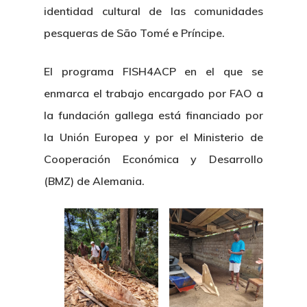
identidad cultural de las comunidades
pesqueras de São Tomé e Príncipe.
El programa FISH4ACP en el que se
enmarca el trabajo encargado por FAO a
la fundación gallega está financiado por
la Unión Europea y por el Ministerio de
Nosotros
Cooperación Económica y Desarrollo
Novedades
Organización
(BMZ) de Alemania.
Directorio De Personal
Proyectos
Actualidad
Patronato
Eventos
Publicaciones
Identidad Corporativa
Contratación
Memoria
Manual De Identidad
Contacto