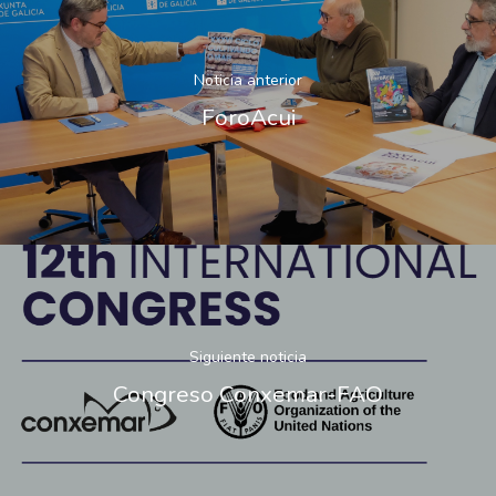
Noticia anterior
ForoAcui
Siguiente noticia
Congreso Conxemar-FAO