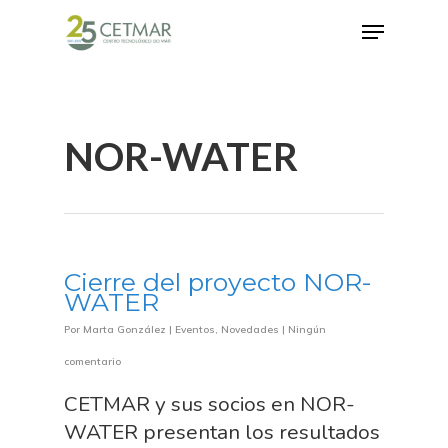
Hit enter to search or ESC to close
NOR-WATER
Cierre del proyecto NOR-
WATER
Por
Marta González
|
Eventos
,
Novedades
|
Ningún
comentario
CETMAR y sus socios en NOR-
WATER presentan los resultados