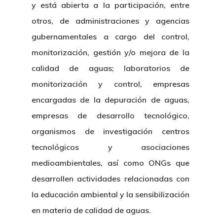
Proyectos
Actualidad
y está abierta a la participación, entre
Patronato
otros, de administraciones y agencias
Eventos
Publicaciones
gubernamentales a cargo del control,
Identidad Corporativa
Contratación
Memoria
monitorización, gestión y/o mejora de la
Manual De Identidad
Contacto
calidad de aguas; laboratorios de
Centro De Documentac
Transparencia
Empleo
Corporativa
monitorización y control, empresas
Gobierno Abie
Boletín De Noticias
encargadas de la depuración de aguas,
Licitaciones
Logo CETMAR
empresas de desarrollo tecnológico,
Plan De Igualdad
organismos de investigación centros
tecnológicos y asociaciones
medioambientales, así como ONGs que
desarrollen actividades relacionadas con
la educación ambiental y la sensibilización
en materia de calidad de aguas.