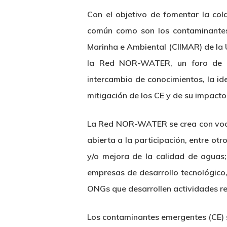
Con el objetivo de fomentar la col
común como son los contaminantes 
Marinha e Ambiental (CIIMAR) de la 
la Red NOR-WATER, un foro de col
intercambio de conocimientos, la id
mitigación de los CE y de su impacto
La Red NOR-WATER se crea con vocaci
abierta a la participación, entre ot
y/o mejora de la calidad de aguas
empresas de desarrollo tecnológico
ONGs que desarrollen actividades re
Hit enter to search or ESC to close
Los
contaminantes emergentes
(CE) 