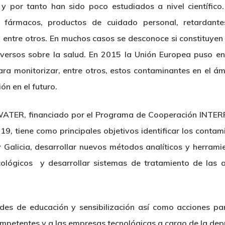
 y por tanto han sido poco estudiados a nivel científi
fármacos, productos de cuidado personal, retardante
es, entre otros. En muchos casos se desconoce si constituye
versos sobre la salud
. En 2015 la Unión Europea puso en
ara monitorizar, entre otros, estos contaminantes en el á
ón en el futuro.
-WATER, financiado por el Programa de Cooperación INTE
19, tiene como principales objetivos identificar los conta
 Galicia, desarrollar nuevos métodos analíticos y herrami
ológicos y desarrollar sistemas de tratamiento de las 
des de educación y sensibilización así como acciones pa
ompetentes y a las empresas tecnológicas a cargo de la dep