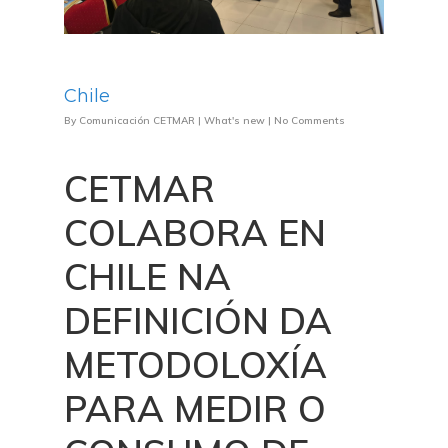
Chile
By
Comunicación CETMAR
|
What's new
|
No Comments
CETMAR
COLABORA EN
CHILE NA
DEFINICIÓN DA
METODOLOXÍA
PARA MEDIR O