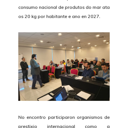
consumo nacional de produtos do mar ata
os 20 kg por habitante e ano en 2027.
About Us
News & Event
Organization
Who’s Who?
Projects
What’s New
Board Of Trustees
Events
Publications
Corporate Identity
No encontro participaron organismos de
Jobs & Tende
Annual Report
Corporate Identity 
Contact
prestixio internacional como a