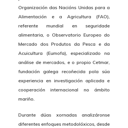
Documentation Center
Transparency
Work
Organización das Nacións Unidas para a
CETMAR Logo
Open Govern
News
Alimentación e a Agricultura (FAO),
Tenders
referente mundial en seguridade
alimentaria, o Observatorio Europeo do
Equality Plan
Mercado dos Produtos da Pesca e da
Acuicultura (Eumofa), especializado na
análise de mercados, e o propio Cetmar,
fundación galega recoñecida pola súa
experiencia en investigación aplicada e
cooperación internacional no ámbito
mariño.
Durante dúas xornadas analizáronse
diferentes enfoques metodolóxicos, desde