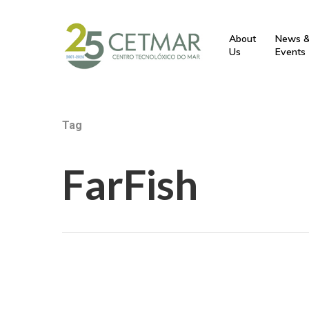
About
News 
Us
Events
Tag
FarFish
Hit enter to search or ESC to close