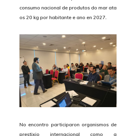
consumo nacional de produtos do mar ata
os 20 kg por habitante e ano en 2027.
About Us
News & Event
Organization
Who’s Who?
Projects
What’s New
Board Of Trustees
Events
Publications
Corporate Identity
No encontro participaron organismos de
Jobs & Tende
Annual Report
Corporate Identity 
Contact
prestixio internacional como a