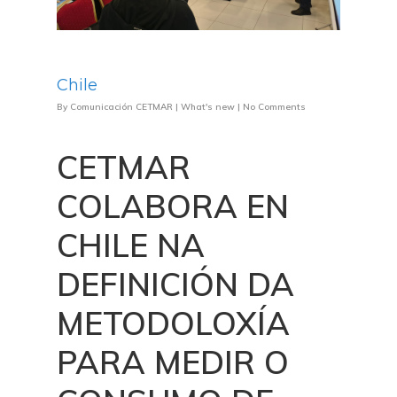
Chile
By
Comunicación CETMAR
|
What's new
|
No Comments
CETMAR
COLABORA EN
CHILE NA
DEFINICIÓN DA
METODOLOXÍA
PARA MEDIR O