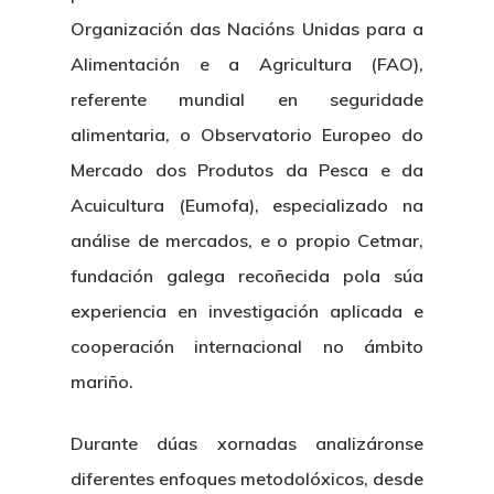
Documentation Center
Transparency
Work
Organización das Nacións Unidas para a
CETMAR Logo
Open Govern
News
Alimentación e a Agricultura (FAO),
Tenders
referente mundial en seguridade
alimentaria, o Observatorio Europeo do
Equality Plan
Mercado dos Produtos da Pesca e da
Acuicultura (Eumofa), especializado na
análise de mercados, e o propio Cetmar,
fundación galega recoñecida pola súa
experiencia en investigación aplicada e
cooperación internacional no ámbito
mariño.
Durante dúas xornadas analizáronse
diferentes enfoques metodolóxicos, desde