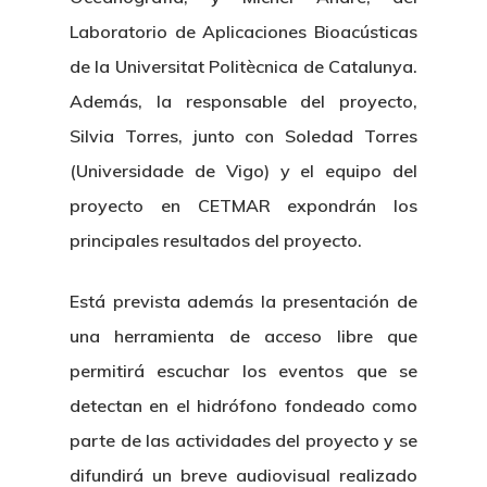
Centro De Documentac
Transparencia
Empleo
Corporativa
Laboratorio de Aplicaciones Bioacústicas
Gobierno Abie
Boletín De Noticias
Licitaciones
de la Universitat Politècnica de Catalunya.
Logo CETMAR
Además, la responsable del proyecto,
Plan De Igualdad
Silvia Torres, junto con Soledad Torres
(Universidade de Vigo) y el equipo del
proyecto en CETMAR expondrán los
principales resultados del proyecto.
Está prevista además la presentación de
una herramienta de acceso libre que
permitirá escuchar los eventos que se
detectan en el hidrófono fondeado como
parte de las actividades del proyecto y se
difundirá un breve audiovisual realizado