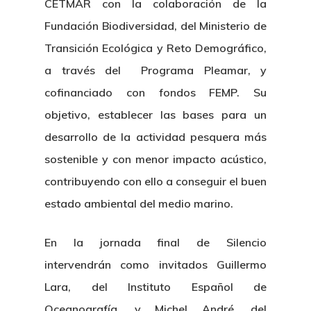
CETMAR con la colaboración de la
Fundación Biodiversidad, del Ministerio de
Transición Ecológica y Reto Demográfico,
a través del Programa Pleamar, y
cofinanciado con fondos FEMP. Su
objetivo, establecer las bases para un
desarrollo de la actividad pesquera más
Nosotros
sostenible y con menor impacto acústico,
Novedades
Organización
contribuyendo con ello a conseguir el buen
estado ambiental del medio marino.
Directorio De Personal
Proyectos
Actualidad
Patronato
En la jornada final de Silencio
Eventos
Publicaciones
intervendrán como invitados Guillermo
Identidad Corporativa
Contratación
Memoria
Lara, del Instituto Español de
Manual De Identidad
Contacto
Oceanografía, y Michel André, del