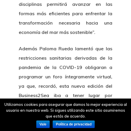
disciplinas permitirá avanzar en las
formas más eficientes para enfrentar la
transformación necesaria hacia una
economía del mar más sostenible”.
Además Paloma Rueda lamentó que las
restricciones sanitarias derivadas de la
pandemia de la COVID-19 obligaran a
programar un foro íntegramente virtual,
ya que, recordó, esta nueva edición del
Business2Sea iba a tener lugar por
primera vez en su historia en la ciudad de
Utilizamos cookies para asegurar que damos la mejor experiencia al
usuario en nuestra web. Si sigues utilizando este sitio asumiremos
Vigo. Mostró así el agradecimiento de
que estás de acuerdo.
CETMAR “a todos los que nos animaron a
Vale
Política de privacidad