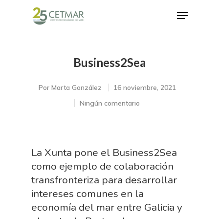
Business2Sea
Hit enter to search or ESC to close
Por
Marta González
16 noviembre, 2021
Ningún comentario
La Xunta pone el Business2Sea
como ejemplo de colaboración
transfronteriza para desarrollar
intereses comunes en la
economía del mar entre Galicia y