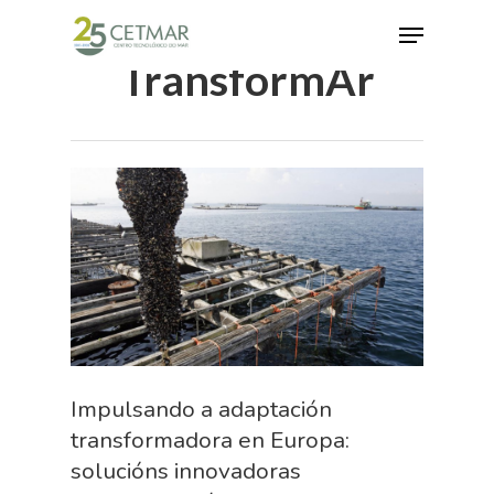
TransformAr
Hit enter to search or ESC to close
Impulsando a adaptación
transformadora en Europa:
solucións innovadoras