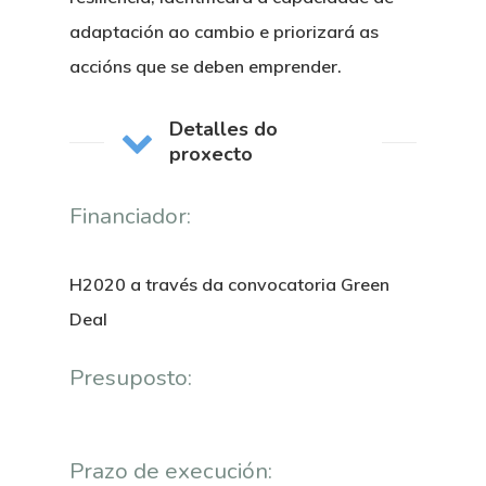
adaptación ao cambio e priorizará as
accións que se deben emprender.
Nós
Detalles do
proxecto
Novidades
Organización
Financiador:
Directorio De Persoal
Proxectos
Eventos
Padroado
H2020 a través da convocatoria Green
Novidades
Publicacións
Deal
Identidade Corporativa
Contratación
Memoria
Presuposto:
Manual De Identidad
Contacto
Centro De Documentac
Transparencia
Ofertas De Traballo
Corporativa
Goberno Aber
Boletín De Novas
Licitacións
Logo CETMAR
Prazo de execución: