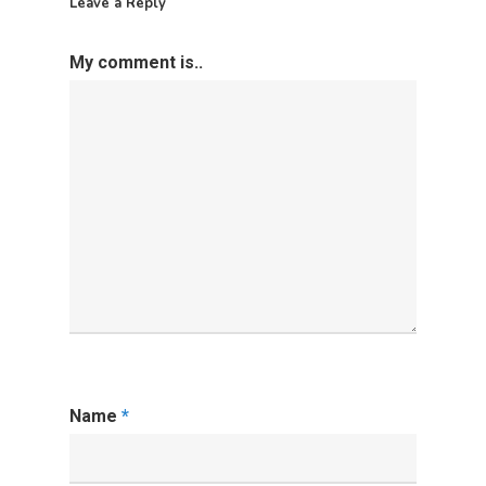
Leave a Reply
My comment is..
Name
*